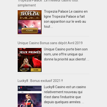
Tropezia Palace : Le meilleur casino tout
simplement
Tropezia Palace Le casino en
ligne Tropezia Palace a fait
son apparition sur le web au
tout
…
Unique Casino Bonus sans dépôt Avril 2019
Unique Casino porte bien son
nom, une offre unique qui
donne la priorité aux clients!.
…
Lucky8 : Bonus exclusif 2021 !!
Lucky8 Casino est un casino
relativement nouveau qui
n’est dans l’industrie que
depuis quelques années.
…