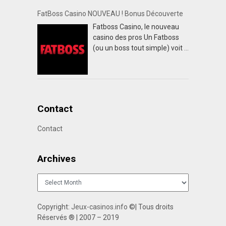
FatBoss Casino NOUVEAU ! Bonus Découverte
Fatboss Casino, le nouveau
casino des pros Un Fatboss
(ou un boss tout simple) voit
…
Contact
Contact
Archives
Archives
Copyright:
Jeux-casinos.info
©| Tous droits
Réservés ® | 2007 – 2019