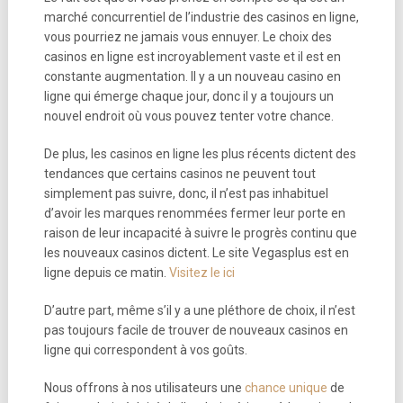
marché concurrentiel de l’industrie des casinos en ligne,
vous pourriez ne jamais vous ennuyer. Le choix des
casinos en ligne est incroyablement vaste et il est en
constante augmentation. Il y a un nouveau casino en
ligne qui émerge chaque jour, donc il y a toujours un
nouvel endroit où vous pouvez tenter votre chance.
De plus, les casinos en ligne les plus récents dictent des
tendances que certains casinos ne peuvent tout
simplement pas suivre, donc, il n’est pas inhabituel
d’avoir les marques renommées fermer leur porte en
raison de leur incapacité à suivre le progrès continu que
les nouveaux casinos dictent. Le site Vegasplus est en
ligne depuis ce matin.
Visitez le ici
D’autre part, même s’il y a une pléthore de choix, il n’est
pas toujours facile de trouver de nouveaux casinos en
ligne qui correspondent à vos goûts.
Nous offrons à nos utilisateurs une
chance unique
de