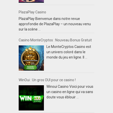
PlazaPlay Casino
PlazaPlay Bienvenue dans notre revue
approfondie de PlazaPlay – un nouveau venu
sur la scène
…
Casino MonteCryptos : Nouveau Bonus Gratuit
Le MonteCryptos Casino est
un univers coloré dans le
monde du jeu en ligne. Il
…
WinOui : Un gros OUI pour ce casino !
Winoui Casino Voici pour vous
un casino en ligne qui va sans
doute vous éblouir
…