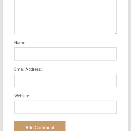
Name:
Email Address:
Website: