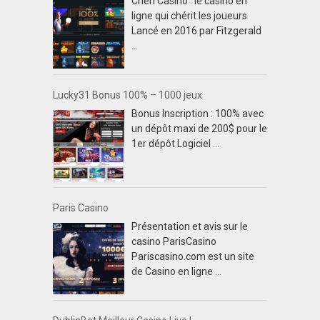
Cheri Casino : le casino en
ligne qui chérit les joueurs
Lancé en 2016 par Fitzgerald
…
Lucky31 Bonus 100% – 1000 jeux
Bonus Inscription : 100% avec
un dépôt maxi de 200$ pour le
1er dépôt Logiciel
…
Paris Casino
Présentation et avis sur le
casino ParisCasino
Pariscasino.com est un site
de Casino en ligne
…