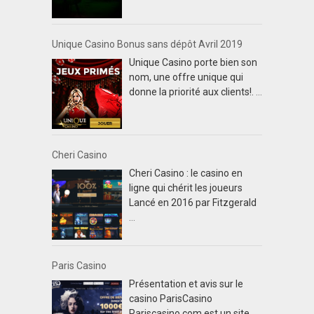
Unique Casino Bonus sans dépôt Avril 2019
Unique Casino porte bien son
nom, une offre unique qui
donne la priorité aux clients!.
…
Cheri Casino
Cheri Casino : le casino en
ligne qui chérit les joueurs
Lancé en 2016 par Fitzgerald
…
Paris Casino
Présentation et avis sur le
casino ParisCasino
Pariscasino.com est un site