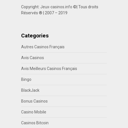
Copyright:
Jeux-casinos.info
©| Tous droits
Réservés ® | 2007 – 2019
Categories
Autres Casinos Français
Avis Casinos
Avis Meilleurs Casinos Français
Bingo
BlackJack
Bonus Casinos
Casino Mobile
Casinos Bitcoin